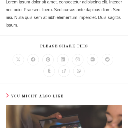
Lorem ipsum dolor sit amet, consectetur adipiscing elit. Integer
nec odio. Praesent libero. Sed cursus ante dapibus diam. Sed
nisi. Nulla quis sem at nibh elementum imperdiet. Duis sagittis
ipsum.
SHARE
PLEASE SHARE THIS
THIS
CONTENT
Opens
Opens
Opens
Opens
Opens
Opens
Opens
in
in
in
in
in
in
in
a
a
a
a
a
a
a
Opens
Opens
Opens
new
new
new
new
new
new
new
in
in
in
window
window
window
window
window
window
window
a
a
a
new
new
new
window
window
window
YOU MIGHT ALSO LIKE